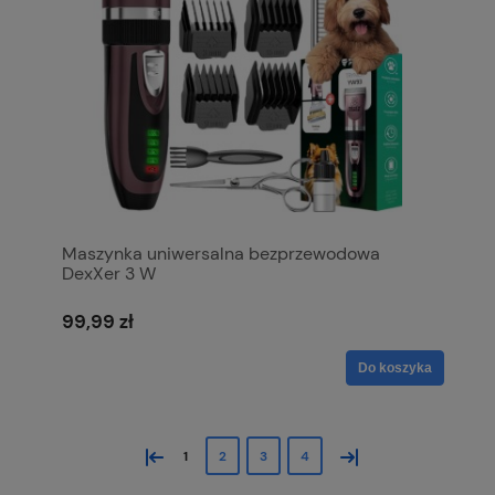
Maszynka uniwersalna bezprzewodowa
DexXer 3 W
99,99 zł
Do koszyka
«
»
1
2
3
4