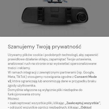
QIKtech Wideorejestrator kamera REJESTRATOR
JAZDY 1080P w lusterku W01 z kamerą cofania
Szanujemy Twoją prywatność
0.2kg
Do koszyka
139,00 zł
Używamy plików cookie i podobnych technologii, aby zapewnić
prawidłowe działanie sklepu, zapamiętać Twoje ustawienia,
analizować ruch na stronie oraz wyświetlać spersonalizowane
treści i reklamy.
W ramach integracji z zewnętrznymi partnerami (np. Google,
Meta, TikTok) stosujemy rozwiązania zgodne z
Consent Mode
v2
, które ograniczają lub anonimizują dane w przypadku braku
zgody użytkownika.
Domyślnie włączone są wyłącznie pliki niezbędne do
funkcjonowania strony.
Możesz:
• zaakceptować wszystkie pliki, klikając
„Zaakceptuj wszystkie”
,
O NAS
• odrzucić wszystkie oprócz niezbędnych, klikając
„Odrzuć