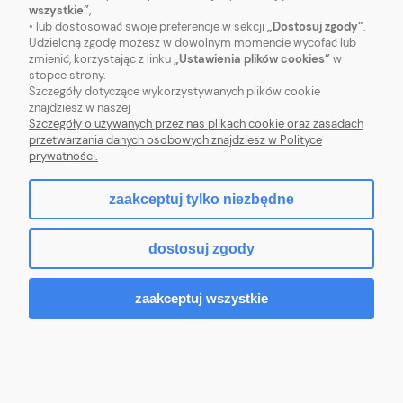
wszystkie”
,
• lub dostosować swoje preferencje w sekcji
„Dostosuj zgody”
.
OBSŁUGA KLIENTA
Udzieloną zgodę możesz w dowolnym momencie wycofać lub
zmienić, korzystając z linku
„Ustawienia plików cookies”
w
stopce strony.
POMOC
Szczegóły dotyczące wykorzystywanych plików cookie
znajdziesz w naszej
MOJE KONTO
Szczegóły o używanych przez nas plikach cookie oraz zasadach
przetwarzania danych osobowych znajdziesz w Polityce
prywatności.
zaakceptuj tylko niezbędne
pokaż pełną wersję strony
dostosuj zgody
Sklep internetowy Shoper.pl
zaakceptuj wszystkie