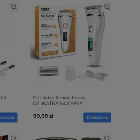
D 4
Depilator Renew Force
DELIKATNA GOLARKA
DEPILATOR DLA NIEJ
WODOODPORNA
99,99 zł
koszyka
Do koszyka