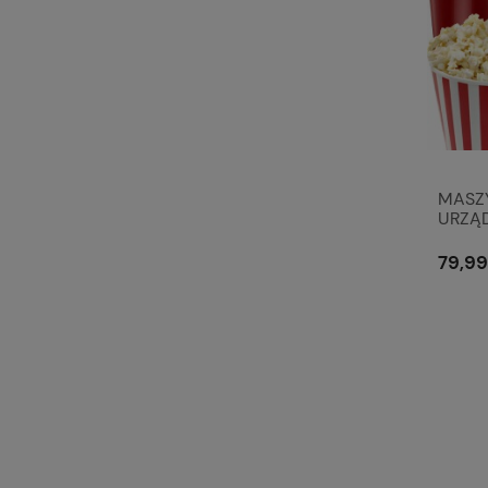
MASZ
URZĄD
POPC
DOMO
79,99