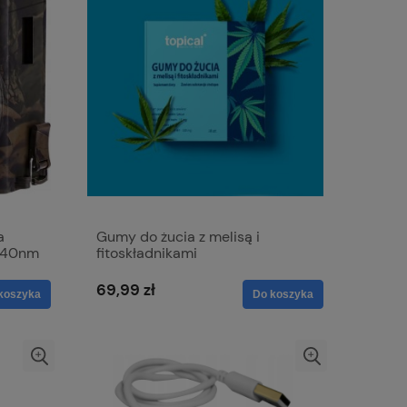
a
Gumy do żucia z melisą i
940nm
fitoskładnikami
NA
69,99 zł
koszyka
Do koszyka