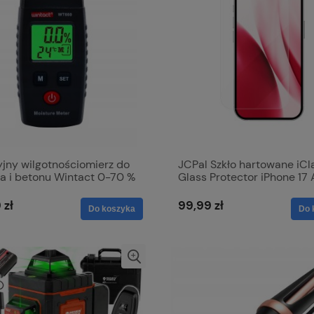
yjny wilgotnościomierz do
JCPal Szkło hartowane iCl
a i betonu Wintact 0-70 %
Glass Protector iPhone 17 
 zł
99,99 zł
Do koszyka
Do 