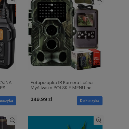
CYJNA
Fotopułapka IR Kamera Leśna
IPS
Myśliwska POLSKIE MENU na
kartę SD UHD 4K 50Mpx
349,99 zł
koszyka
Do koszyka