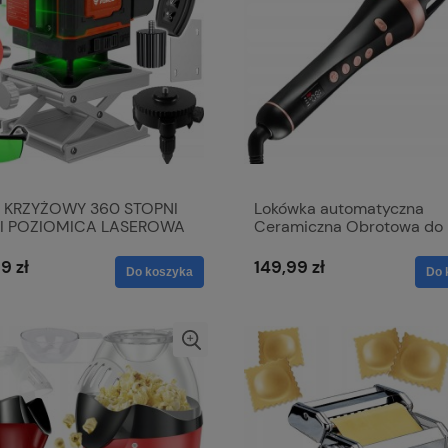
 KRZYŻOWY 360 STOPNI
Lokówka automatyczna
NII POZIOMICA LASEROWA
Ceramiczna Obrotowa do
ZCZYZNOWA PILOT
włosów Jonizacja LCD 45
MOCNA
9 zł
149,99 zł
Do koszyka
Do 