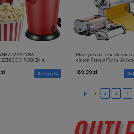
YNKA MASZYNA
Maszynka ręczna do makar
ZENIE DO ROBIENIA
ciasta Renew Force Akces
ORNU BEZ TŁUSZCZU
kuchenne
WA 1200W
 zł
169,99 zł
Do koszyka
Do 
«
1
2
3
4