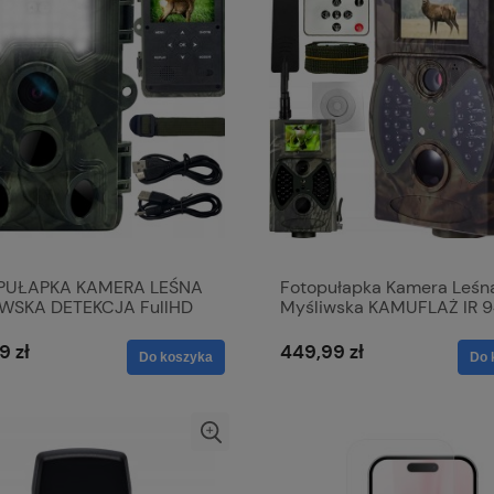
PUŁAPKA KAMERA LEŚNA
Fotopułapka Kamera Leśn
WSKA DETEKCJA FullHD
Myśliwska KAMUFLAŻ IR 
FHD 16Mpx NOKTOWIZYJ
9 zł
449,99 zł
Do koszyka
Do 