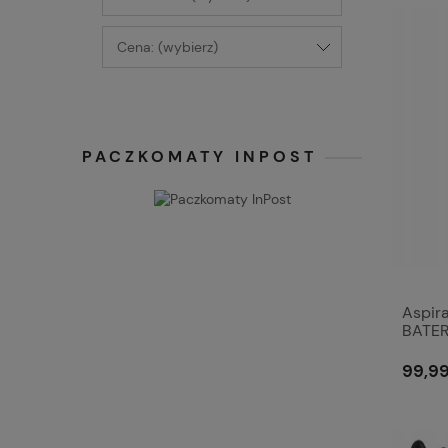
Cena: (wybierz)
PACZKOMATY INPOST
Aspir
BATE
DUŻA
99,99