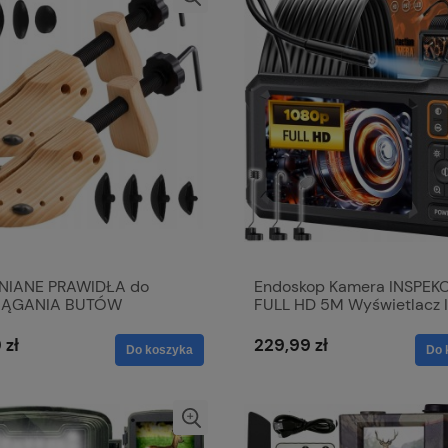
NIANE PRAWIDŁA do
Endoskop Kamera INSPEK
IĄGANIA BUTÓW
FULL HD 5M Wyświetlacz 
LOWANE 42-46 PARA 2
4.3" LED CMOS 1080p
AKOŚĆ
 zł
229,99 zł
Do koszyka
Do 