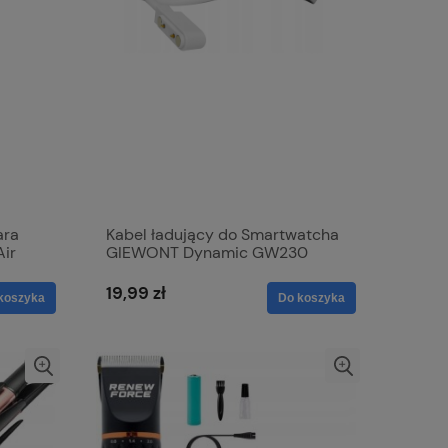
ara
Kabel ładujący do Smartwatcha
Air
GIEWONT Dynamic GW230
GW300 GWK6
19,99 zł
koszyka
Do koszyka