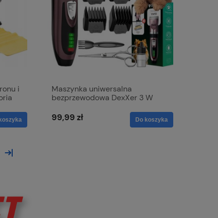
onu i
Maszynka uniwersalna
oria
bezprzewodowa DexXer 3 W
99,99 zł
koszyka
Do koszyka
»