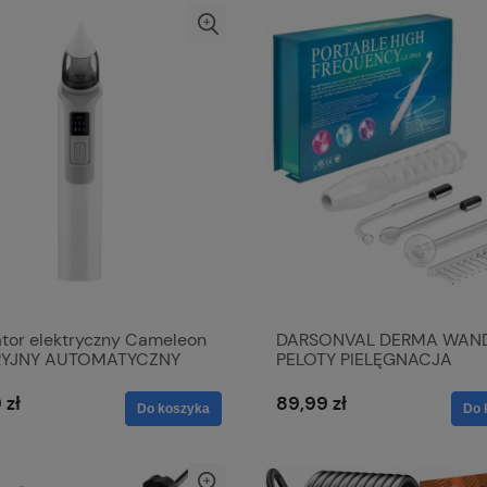
ator elektryczny Cameleon
DARSONVAL DERMA WAN
RYJNY AUTOMATYCZNY
PELOTY PIELĘGNACJA
 MOC
ELEKTRODY DO TWARZY
WŁOSÓW CIAŁA
 zł
89,99 zł
Do koszyka
Do 