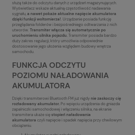
służą także do odczytu danych z urządzeń magazynujących.
Wyświetlacz wskaże aktualną częstotliwość nadawania
sygnału,
a nawet pokaże aktualne napięcie akumulatora
dzięki funkcji woltomierza!
. Urządzenie posiada funkcję
przeglądania folderów i bezpośredniego odtwarzania z nich
utworów.
Transmiter włącza się automatycznie po
uruchomieniu silnika pojazdu.
Transmiter posiada bardzo
duży zakres regulacji, który umożliwia odpowiednie
dostosowanie jego ułożenia względem budowy wnętrza
samochodu.
FUNKCJA ODCZYTU
POZIOMU NAŁADOWANIA
AKUMULATORA
Dzięki transmiterowi Bluetooth FM już nigdy
nie zaskoczy cię
rozładowany akumulator.
Po wpięciu urządzenia do gniazda
zapalniczki samochodowej i włączeniu silnika, na ekranie
transmitera ukaże się
stopień naładowania
akumulatora
czyli napięcie i spadek napięcia przy chwilowym
obciążeniu.