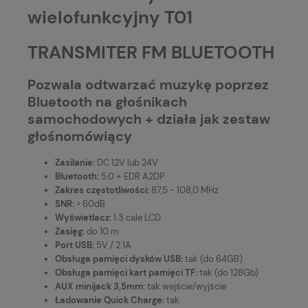
wielofunkcyjny T01
TRANSMITER FM BLUETOOTH
Pozwala odtwarzać muzykę poprzez
Bluetooth na głośnikach
samochodowych + działa jak zestaw
głośnomówiący
Zasilanie:
DC 12V lub 24V
Bluetooth:
5.0 + EDR A2DP
Zakres częstotliwości:
87,5 - 108,0 MHz
SNR:
> 60dB
Wyświetlacz:
1.3 cale LCD
Zasięg:
do 10 m
Port USB:
5V / 2.1A
Obsługa pamięci dysków USB:
tak (do 64GB)
Obsługa pamięci kart pamięci TF:
tak (do 128Gb)
AUX minijack 3,5mm:
tak wejście/wyjście
Ładowanie Quick Charge:
tak