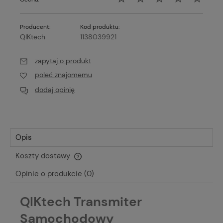
Producent:
Kod produktu:
QIKtech
1138039921
zapytaj o produkt
poleć znajomemu
dodaj opinię
Opis
Koszty dostawy
Cena nie zawiera ewentualnych kosztów płatności
Opinie o produkcie (0)
QIKtech Transmiter
Samochodowy