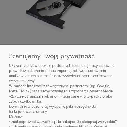
QIKtech Napęd CD-R/DVD-ROM/RW
NAGRYWARKA USB Zewnętrzna
Szanujemy Twoją prywatność
Do koszyka
59,00 zł
Używamy plików cookie i podobnych technologii, aby zapewnić
prawidłowe działanie sklepu, zapamiętać Twoje ustawienia,
analizować ruch na stronie oraz wyświetlać spersonalizowane
treści i reklamy.
W ramach integracji z zewnętrznymi partnerami (np. Google,
Meta, TikTok) stosujemy rozwiązania zgodne z
Consent Mode
v2
, które ograniczają lub anonimizują dane w przypadku braku
zgody użytkownika.
Domyślnie włączone są wyłącznie pliki niezbędne do
funkcjonowania strony.
Możesz:
• zaakceptować wszystkie pliki, klikając
„Zaakceptuj wszystkie”
,
O NAS
• odrzucić wszystkie oprócz niezbędnych, klikając
„Odrzuć