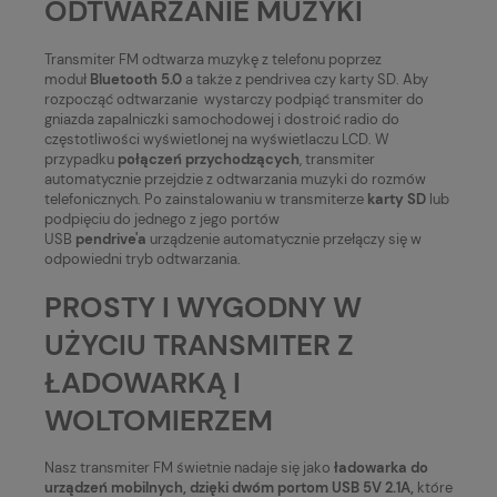
ODTWARZANIE MUZYKI
Transmiter FM odtwarza muzykę z telefonu poprzez
moduł
Bluetooth 5.0
a także z pendrivea czy karty SD. Aby
rozpocząć odtwarzanie wystarczy podpiąć transmiter do
gniazda zapalniczki samochodowej i dostroić radio do
częstotliwości wyświetlonej na wyświetlaczu LCD. W
przypadku
połączeń przychodzących
, transmiter
automatycznie przejdzie z odtwarzania muzyki do rozmów
telefonicznych. Po zainstalowaniu w transmiterze
karty SD
lub
podpięciu do jednego z jego portów
USB
pendrive'a
urządzenie automatycznie przełączy się w
odpowiedni tryb odtwarzania.
PROSTY I WYGODNY W
UŻYCIU TRANSMITER Z
ŁADOWARKĄ I
WOLTOMIERZEM
Nasz transmiter FM świetnie nadaje się jako
ładowarka do
urządzeń mobilnych,
dzięki dwóm portom USB 5V 2.1A,
które