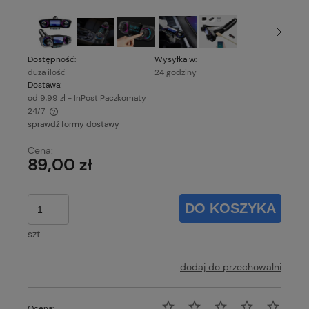
Dostępność:
Wysyłka w:
duża ilość
24 godziny
Dostawa:
od 9,99 zł
- InPost Paczkomaty
24/7
sprawdź formy dostawy
Cena nie zawiera ewentualnych kosztów płatności
Cena:
89,00 zł
DO KOSZYKA
szt.
dodaj do przechowalni
Ocena: