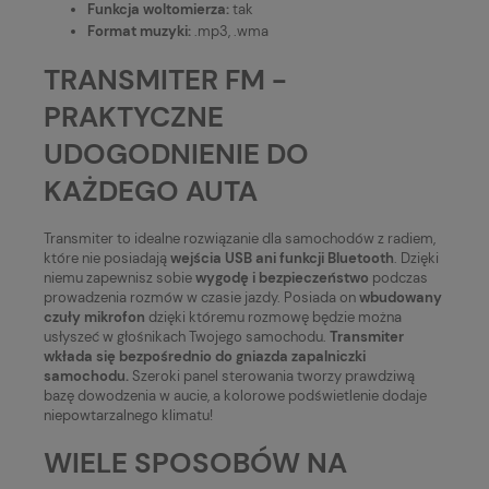
Funkcja woltomierza:
tak
Format muzyki:
.mp3, .wma
TRANSMITER FM -
PRAKTYCZNE
UDOGODNIENIE DO
KAŻDEGO AUTA
Transmiter to idealne rozwiązanie dla samochodów z radiem,
które nie posiadają
wejścia USB ani funkcji Bluetooth
. Dzięki
niemu zapewnisz sobie
wygodę i bezpieczeństwo
podczas
prowadzenia rozmów w czasie jazdy. Posiada on
wbudowany
czuły mikrofon
dzięki któremu rozmowę będzie można
usłyszeć w głośnikach Twojego samochodu.
Transmiter
wkłada się bezpośrednio do gniazda zapalniczki
samochodu.
Szeroki panel sterowania tworzy prawdziwą
bazę dowodzenia w aucie, a kolorowe podświetlenie dodaje
niepowtarzalnego klimatu!
WIELE SPOSOBÓW NA