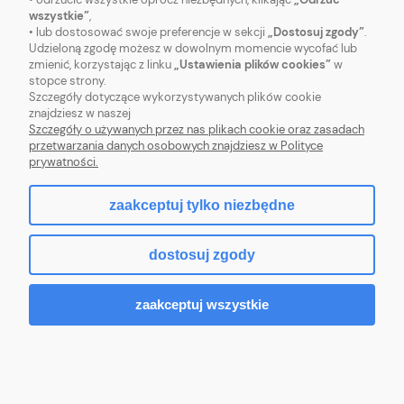
wszystkie”
,
• lub dostosować swoje preferencje w sekcji
„Dostosuj zgody”
.
OBSŁUGA KLIENTA
Udzieloną zgodę możesz w dowolnym momencie wycofać lub
zmienić, korzystając z linku
„Ustawienia plików cookies”
w
stopce strony.
POMOC
Szczegóły dotyczące wykorzystywanych plików cookie
znajdziesz w naszej
MOJE KONTO
Szczegóły o używanych przez nas plikach cookie oraz zasadach
przetwarzania danych osobowych znajdziesz w Polityce
prywatności.
zaakceptuj tylko niezbędne
pokaż pełną wersję strony
dostosuj zgody
Sklep internetowy Shoper.pl
zaakceptuj wszystkie