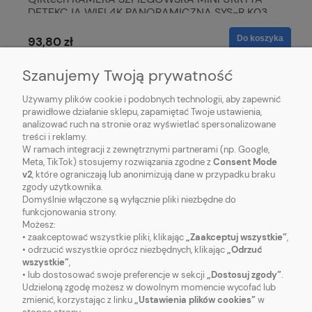
DETEKCJA WIFI 4K PANORAMICZNA SYS-R K03
0,1kg
Do koszyka
93,80 zł
Szanujemy Twoją prywatność
Używamy plików cookie i podobnych technologii, aby zapewnić
prawidłowe działanie sklepu, zapamiętać Twoje ustawienia,
analizować ruch na stronie oraz wyświetlać spersonalizowane
treści i reklamy.
W ramach integracji z zewnętrznymi partnerami (np. Google,
Meta, TikTok) stosujemy rozwiązania zgodne z
Consent Mode
v2
, które ograniczają lub anonimizują dane w przypadku braku
zgody użytkownika.
Domyślnie włączone są wyłącznie pliki niezbędne do
funkcjonowania strony.
Możesz:
• zaakceptować wszystkie pliki, klikając
„Zaakceptuj wszystkie”
,
O NAS
• odrzucić wszystkie oprócz niezbędnych, klikając
„Odrzuć
wszystkie”
,
• lub dostosować swoje preferencje w sekcji
„Dostosuj zgody”
.
OBSŁUGA KLIENTA
Udzieloną zgodę możesz w dowolnym momencie wycofać lub
zmienić, korzystając z linku
„Ustawienia plików cookies”
w