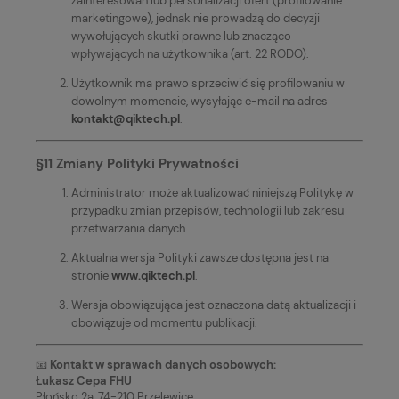
zainteresowań lub personalizacji ofert (profilowanie
marketingowe), jednak nie prowadzą do decyzji
wywołujących skutki prawne lub znacząco
wpływających na użytkownika (art. 22 RODO).
Użytkownik ma prawo sprzeciwić się profilowaniu w
dowolnym momencie, wysyłając e-mail na adres
kontakt@qiktech.pl
.
§11 Zmiany Polityki Prywatności
Administrator może aktualizować niniejszą Politykę w
przypadku zmian przepisów, technologii lub zakresu
przetwarzania danych.
Aktualna wersja Polityki zawsze dostępna jest na
stronie
www.qiktech.pl
.
Wersja obowiązująca jest oznaczona datą aktualizacji i
obowiązuje od momentu publikacji.
📧
Kontakt w sprawach danych osobowych:
Łukasz Cepa FHU
Płońsko 2a, 74-210 Przelewice