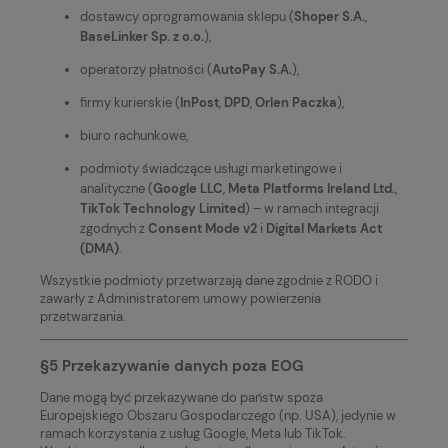
dostawcy oprogramowania sklepu (
Shoper S.A.
,
BaseLinker Sp. z o.o.
),
operatorzy płatności (
AutoPay S.A.
),
firmy kurierskie (
InPost
,
DPD
,
Orlen Paczka
),
biuro rachunkowe,
podmioty świadczące usługi marketingowe i
analityczne (
Google LLC
,
Meta Platforms Ireland Ltd.
,
TikTok Technology Limited
) – w ramach integracji
zgodnych z
Consent Mode v2
i
Digital Markets Act
(DMA)
.
Wszystkie podmioty przetwarzają dane zgodnie z RODO i
zawarły z Administratorem umowy powierzenia
przetwarzania.
§5 Przekazywanie danych poza EOG
Dane mogą być przekazywane do państw spoza
Europejskiego Obszaru Gospodarczego (np. USA), jedynie w
ramach korzystania z usług Google, Meta lub TikTok.