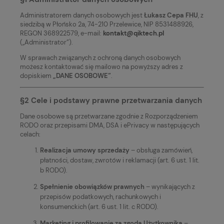
Administratorem danych osobowych jest
Łukasz Cepa FHU
, z
siedzibą w Płońsko 2a, 74-210 Przelewice, NIP 8531488926,
REGON 368922579, e-mail:
kontakt@qiktech.pl
(„Administrator”).
W sprawach związanych z ochroną danych osobowych
możesz kontaktować się mailowo na powyższy adres z
dopiskiem
„DANE OSOBOWE”
.
§2 Cele i podstawy prawne przetwarzania danych
Dane osobowe są przetwarzane zgodnie z Rozporządzeniem
RODO oraz przepisami DMA, DSA i ePrivacy w następujących
celach:
Realizacja umowy sprzedaży
– obsługa zamówień,
płatności, dostaw, zwrotów i reklamacji (art. 6 ust. 1 lit.
b RODO).
Spełnienie obowiązków prawnych
– wynikających z
przepisów podatkowych, rachunkowych i
konsumenckich (art. 6 ust. 1 lit. c RODO).
Marketing i profilowanie za zgodą Użytkownika
–