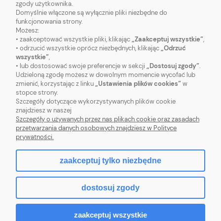
zgody użytkownika.
Domyślnie włączone są wyłącznie pliki niezbędne do
funkcjonowania strony.
Możesz:
• zaakceptować wszystkie pliki, klikając
„Zaakceptuj wszystkie”
,
O NAS
• odrzucić wszystkie oprócz niezbędnych, klikając
„Odrzuć
wszystkie”
,
• lub dostosować swoje preferencje w sekcji
„Dostosuj zgody”
.
OBSŁUGA KLIENTA
Udzieloną zgodę możesz w dowolnym momencie wycofać lub
zmienić, korzystając z linku
„Ustawienia plików cookies”
w
stopce strony.
POMOC
Szczegóły dotyczące wykorzystywanych plików cookie
znajdziesz w naszej
MOJE KONTO
Szczegóły o używanych przez nas plikach cookie oraz zasadach
przetwarzania danych osobowych znajdziesz w Polityce
prywatności.
zaakceptuj tylko niezbędne
pokaż pełną wersję strony
dostosuj zgody
Sklep internetowy Shoper.pl
zaakceptuj wszystkie