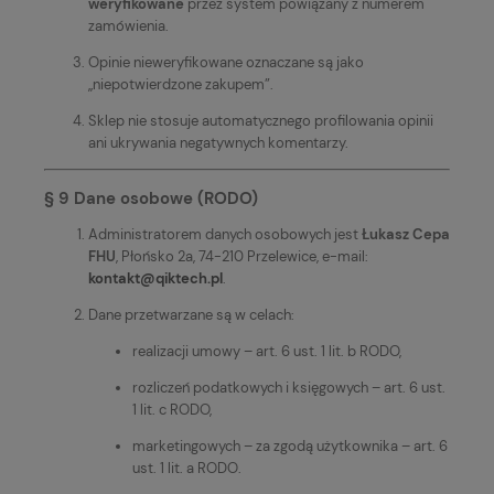
weryfikowane
przez system powiązany z numerem
zamówienia.
Opinie nieweryfikowane oznaczane są jako
„niepotwierdzone zakupem”.
Sklep nie stosuje automatycznego profilowania opinii
ani ukrywania negatywnych komentarzy.
§ 9 Dane osobowe (RODO)
Administratorem danych osobowych jest
Łukasz Cepa
FHU
, Płońsko 2a, 74-210 Przelewice, e-mail:
kontakt@qiktech.pl
.
Dane przetwarzane są w celach:
realizacji umowy – art. 6 ust. 1 lit. b RODO,
rozliczeń podatkowych i księgowych – art. 6 ust.
1 lit. c RODO,
marketingowych – za zgodą użytkownika – art. 6
ust. 1 lit. a RODO.