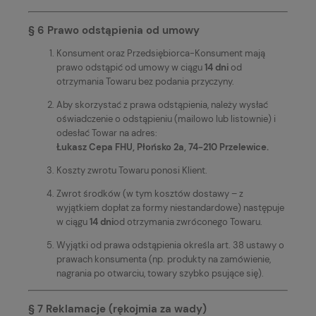
§ 6 Prawo odstąpienia od umowy
Konsument oraz Przedsiębiorca-Konsument mają
prawo odstąpić od umowy w ciągu
14 dni
od
otrzymania Towaru bez podania przyczyny.
Aby skorzystać z prawa odstąpienia, należy wysłać
oświadczenie o odstąpieniu (mailowo lub listownie) i
odesłać Towar na adres:
Łukasz Cepa FHU, Płońsko 2a, 74-210 Przelewice.
Koszty zwrotu Towaru ponosi Klient.
Zwrot środków (w tym kosztów dostawy – z
wyjątkiem dopłat za formy niestandardowe) następuje
w ciągu
14 dni
od otrzymania zwróconego Towaru.
Wyjątki od prawa odstąpienia określa art. 38 ustawy o
prawach konsumenta (np. produkty na zamówienie,
nagrania po otwarciu, towary szybko psujące się).
§ 7 Reklamacje (rękojmia za wady)