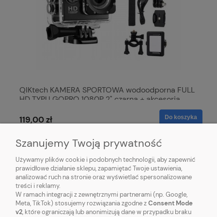
QIKtech KAMERA SPORTOWA wodoodporna FULL
HD TYPU GOPRO 1080P 2" czarna + akcesoria
Do koszyka
119,00 zł
Szanujemy Twoją prywatność
Używamy plików cookie i podobnych technologii, aby zapewnić
prawidłowe działanie sklepu, zapamiętać Twoje ustawienia,
analizować ruch na stronie oraz wyświetlać spersonalizowane
treści i reklamy.
W ramach integracji z zewnętrznymi partnerami (np. Google,
Meta, TikTok) stosujemy rozwiązania zgodne z
Consent Mode
v2
, które ograniczają lub anonimizują dane w przypadku braku