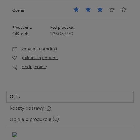
Ocena:
Producent:
Kod produktu:
QIKtech
1138037770
zapytaj o produkt
poleć znajomemu
dodaj opinię
Opis
Koszty dostawy
Cena nie zawiera ewentualnych kosztów płatności
Opinie o produkcie (0)