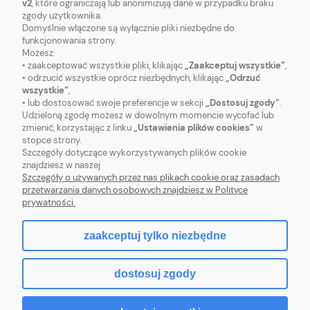
v2
, które ograniczają lub anonimizują dane w przypadku braku
zgody użytkownika.
Domyślnie włączone są wyłącznie pliki niezbędne do
funkcjonowania strony.
Możesz:
• zaakceptować wszystkie pliki, klikając
„Zaakceptuj wszystkie”
,
O NAS
• odrzucić wszystkie oprócz niezbędnych, klikając
„Odrzuć
wszystkie”
,
• lub dostosować swoje preferencje w sekcji
„Dostosuj zgody”
.
OBSŁUGA KLIENTA
Udzieloną zgodę możesz w dowolnym momencie wycofać lub
zmienić, korzystając z linku
„Ustawienia plików cookies”
w
stopce strony.
POMOC
Szczegóły dotyczące wykorzystywanych plików cookie
znajdziesz w naszej
MOJE KONTO
Szczegóły o używanych przez nas plikach cookie oraz zasadach
przetwarzania danych osobowych znajdziesz w Polityce
prywatności.
zaakceptuj tylko niezbędne
pokaż pełną wersję strony
dostosuj zgody
Sklep internetowy Shoper.pl