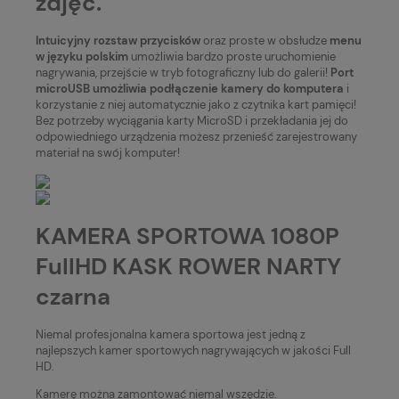
zdjęć.
Intuicyjny rozstaw przycisków
oraz proste w obsłudze
menu
w języku polskim
umożliwia bardzo proste uruchomienie
nagrywania, przejście w tryb fotograficzny lub do galerii!
Port
microUSB umożliwia podłączenie kamery do komputera
i
korzystanie z niej automatycznie jako z czytnika kart pamięci!
Bez potrzeby wyciągania karty MicroSD i przekładania jej do
odpowiedniego urządzenia możesz przenieść zarejestrowany
materiał na swój komputer!
KAMERA SPORTOWA 1080P
FullHD KASK ROWER NARTY
czarna
Niemal profesjonalna kamera sportowa jest jedną z
najlepszych kamer sportowych nagrywających w jakości Full
HD.
Kamerę można zamontować niemal wszędzie.