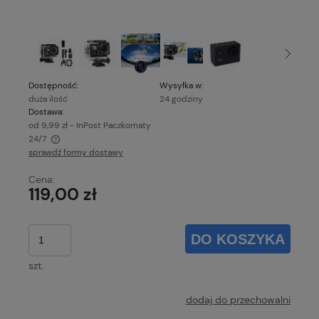
Dostępność:
Wysyłka w:
duża ilość
24 godziny
Dostawa:
od 9,99 zł
- InPost Paczkomaty
24/7
sprawdź formy dostawy
Cena nie zawiera ewentualnych kosztów płatności
Cena:
119,00 zł
DO KOSZYKA
szt.
dodaj do przechowalni