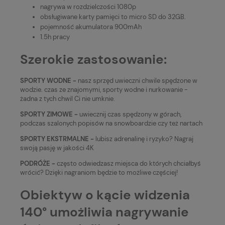
nagrywa w rozdzielczości 1080p
obsługiwane karty pamięci to micro SD do 32GB.
pojemność akumulatora 900mAh
1.5h pracy
Szerokie zastosowanie:
SPORTY WODNE -
nasz sprzęd uwieczni chwile spędzone w
wodzie. czas ze znajomymi, sporty wodne i nurkowanie -
żadna z tych chwil Ci nie umknie.
SPORTY ZIMOWE -
uwiecznij czas spędzony w górach,
podczas szalonych popisów na snowboardzie czy też nartach
SPORTY EKSTRMALNE -
lubisz adrenalinę i ryzyko? Nagraj
swoją pasję w jakości 4K
PODRÓŻE -
często odwiedzasz miejsca do których chciałbyś
wrócić? Dzięki nagraniom będzie to możliwe częściej!
Obiektyw o kącie widzenia
140° umożliwia nagrywanie