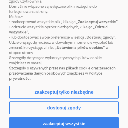
zgody użytkownika.
Domyślnie włączone są wyłącznie pliki niezbędne do
funkcjonowania strony.
Możesz:
• zaakceptować wszystkie pliki, klikając
„Zaakceptuj wszystkie”
,
O NAS
• odrzucić wszystkie oprócz niezbędnych, klikając
„Odrzuć
wszystkie”
,
• lub dostosować swoje preferencje w sekcji
„Dostosuj zgody”
.
OBSŁUGA KLIENTA
Udzieloną zgodę możesz w dowolnym momencie wycofać lub
zmienić, korzystając z linku
„Ustawienia plików cookies”
w
stopce strony.
POMOC
Szczegóły dotyczące wykorzystywanych plików cookie
znajdziesz w naszej
MOJE KONTO
Szczegóły o używanych przez nas plikach cookie oraz zasadach
przetwarzania danych osobowych znajdziesz w Polityce
prywatności.
zaakceptuj tylko niezbędne
pokaż pełną wersję strony
dostosuj zgody
Sklep internetowy Shoper.pl
zaakceptuj wszystkie